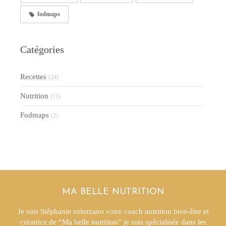
fodmaps
Catégories
Recettes
(24)
Nutrition
(11)
Fodmaps
(2)
MA BELLE NUTRITION
Je suis Stéphanie solorzano votre coach nutrition bien-être et
créatrice de “Ma belle nutrition” je suis spécialisée dans les