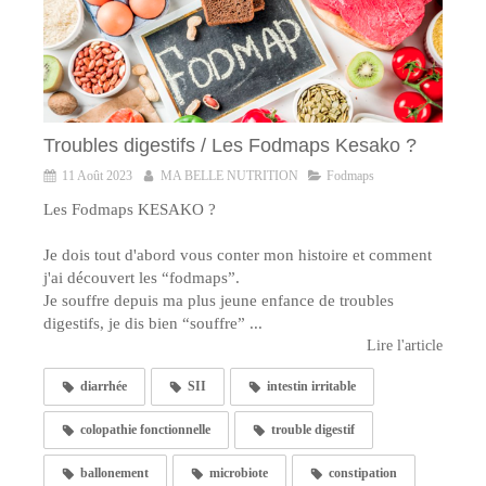
Troubles digestifs / Les Fodmaps Kesako ?
11 Août 2023
MA BELLE NUTRITION
Fodmaps
Les Fodmaps KESAKO ?
Je dois tout d'abord vous conter mon histoire et comment
j'ai découvert les “fodmaps”.
Je souffre depuis ma plus jeune enfance de troubles
digestifs, je dis bien “souffre” ...
Lire l'article
diarrhée
SII
intestin irritable
colopathie fonctionnelle
trouble digestif
ballonement
microbiote
constipation