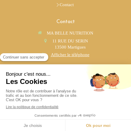
Contact
Contact
MA BELLE NUTRITION
11 RUE DU SERIN
13500
Martigues
Afficher le téléphone
Les
Lundi
,
Mardi
,
Jeudi
et
Vendredi
de
8h45
à
19h30
Le
Samedi
de
8h45
à
12h
Plan du site
Mentions légales
Création et référencement du site par Simplébo
Ce site a été créé grâce à
RESALIB
Retrouvez Ma Belle Nutrition sur Resalib : annuaire, référencement et prise de rendez-vous pour
les Conseillers en Nutrition