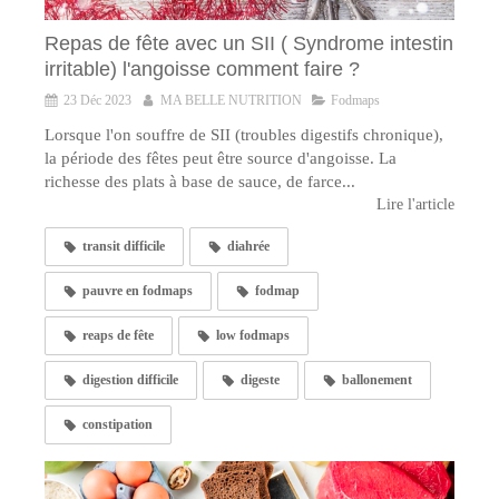
Repas de fête avec un SII ( Syndrome intestin
irritable) l'angoisse comment faire ?
23 Déc 2023
MA BELLE NUTRITION
Fodmaps
Lorsque l'on souffre de SII (troubles digestifs chronique),
la période des fêtes peut être source d'angoisse. La
richesse des plats à base de sauce, de farce...
Lire l'article
transit difficile
diahrée
pauvre en fodmaps
fodmap
reaps de fête
low fodmaps
digestion difficile
digeste
ballonement
constipation