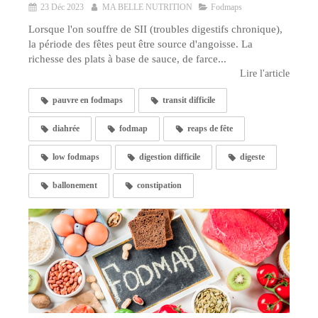
23 Déc 2023
MA BELLE NUTRITION
Fodmaps
Lorsque l'on souffre de SII (troubles digestifs chronique),
la période des fêtes peut être source d'angoisse. La
richesse des plats à base de sauce, de farce...
Lire l'article
pauvre en fodmaps
transit difficile
diahrée
fodmap
reaps de fête
low fodmaps
digestion difficile
digeste
ballonement
constipation