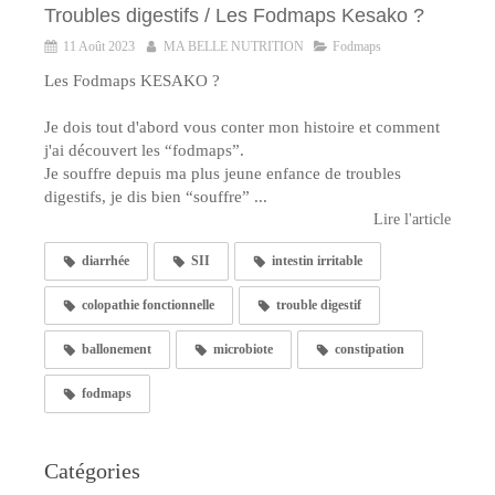
Troubles digestifs / Les Fodmaps Kesako ?
11 Août 2023
MA BELLE NUTRITION
Fodmaps
Les Fodmaps KESAKO ?
Je dois tout d'abord vous conter mon histoire et comment
j'ai découvert les “fodmaps”.
Je souffre depuis ma plus jeune enfance de troubles
digestifs, je dis bien “souffre” ...
Lire l'article
diarrhée
SII
intestin irritable
colopathie fonctionnelle
trouble digestif
ballonement
microbiote
constipation
fodmaps
Catégories