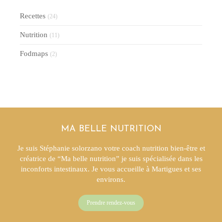
Recettes
(24)
Nutrition
(11)
Fodmaps
(2)
MA BELLE NUTRITION
Je suis Stéphanie solorzano votre coach nutrition bien-être et
créatrice de “Ma belle nutrition” je suis spécialisée dans les
inconforts intestinaux. Je vous accueille à Martigues et ses
environs.
Prendre rendez-vous