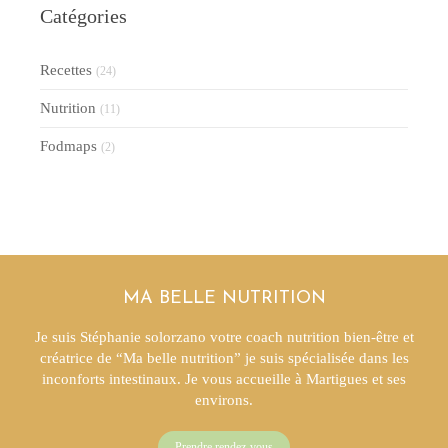
Catégories
Recettes
(24)
Nutrition
(11)
Fodmaps
(2)
MA BELLE NUTRITION
Je suis Stéphanie solorzano votre coach nutrition bien-être et
créatrice de “Ma belle nutrition” je suis spécialisée dans les
inconforts intestinaux. Je vous accueille à Martigues et ses
environs.
Prendre rendez-vous