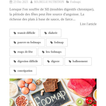
23 Déc 2023
MA BELLE NUTRITION
Fodmaps
Lorsque l'on souffre de SII (troubles digestifs chronique),
la période des fêtes peut être source d'angoisse. La
richesse des plats à base de sauce, de farce...
Lire l'article
transit difficile
diahrée
pauvre en fodmaps
fodmap
reaps de fête
low fodmaps
digestion difficile
digeste
ballonement
constipation