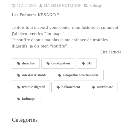
11 Août 2023
MA BELLE NUTRITION
Fodmaps
Les Fodmaps KESAKO ?
Je dois tout d'abord vous conter mon histoire et comment
j'ai découvert les “fodmaps”.
Je souffre depuis ma plus jeune enfance de troubles
digestifs, je dis bien “souffre” ...
Lire l'article
diarrhée
constipation
SII
intestin irritable
colopathie fonctionnelle
trouble digestif
ballonement
microbiote
fodmaps
Catégories