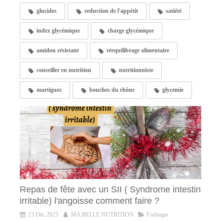
glucides
reduction de l'appétit
satiété
index glycémique
charge glycémique
amidon résistant
réequilibrage alimentaire
conseiller en nutrition
nutritionniste
martigues
bouches du rhône
glycemie
Repas de fête avec un SII ( Syndrome intestin
irritable) l'angoisse comment faire ?
23 Déc 2023
MA BELLE NUTRITION
Fodmaps