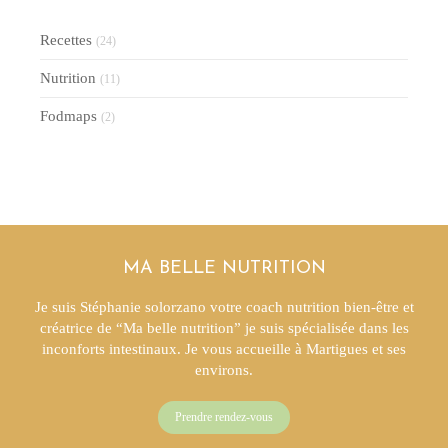
Recettes
(24)
Nutrition
(11)
Fodmaps
(2)
MA BELLE NUTRITION
Je suis Stéphanie solorzano votre coach nutrition bien-être et
créatrice de “Ma belle nutrition” je suis spécialisée dans les
inconforts intestinaux. Je vous accueille à Martigues et ses
environs.
Prendre rendez-vous