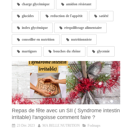
charge glycémique
amidon résistant
glucides
reduction de l'appétit
satiété
index glycémique
réequilibrage alimentaire
conseiller en nutrition
nutritionniste
martigues
bouches du rhône
glycemie
Repas de fête avec un SII ( Syndrome intestin
irritable) l'angoisse comment faire ?
23 Déc 2023
MA BELLE NUTRITION
Fodmaps