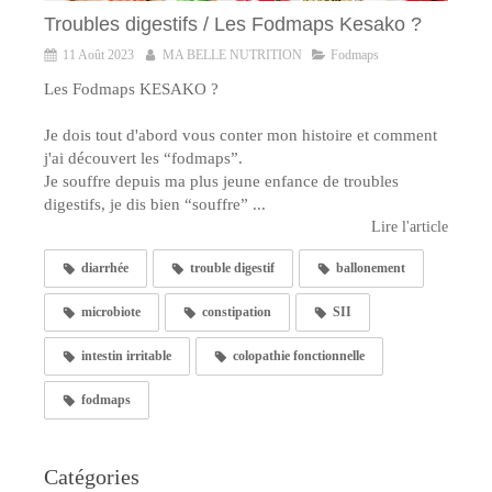
Troubles digestifs / Les Fodmaps Kesako ?
11 Août 2023
MA BELLE NUTRITION
Fodmaps
Les Fodmaps KESAKO ?
Je dois tout d'abord vous conter mon histoire et comment
j'ai découvert les “fodmaps”.
Je souffre depuis ma plus jeune enfance de troubles
digestifs, je dis bien “souffre” ...
Lire l'article
diarrhée
trouble digestif
ballonement
microbiote
constipation
SII
intestin irritable
colopathie fonctionnelle
fodmaps
Catégories