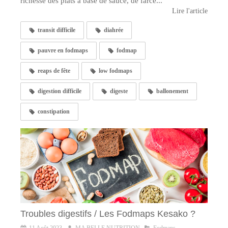
richesse des plats à base de sauce, de farce...
Lire l'article
transit difficile
diahrée
pauvre en fodmaps
fodmap
reaps de fête
low fodmaps
digestion difficile
digeste
ballonement
constipation
Troubles digestifs / Les Fodmaps Kesako ?
11 Août 2023
MA BELLE NUTRITION
Fodmaps