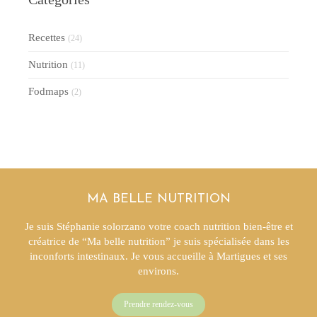
Recettes
(24)
Nutrition
(11)
Fodmaps
(2)
MA BELLE NUTRITION
Je suis Stéphanie solorzano votre coach nutrition bien-être et
créatrice de “Ma belle nutrition” je suis spécialisée dans les
inconforts intestinaux. Je vous accueille à Martigues et ses
environs.
Prendre rendez-vous