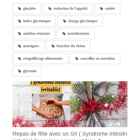
glucides
reduction de l'appétit
satiété
index glycémique
charge glycémique
amidon résistant
nutritionniste
martigues
bouches du rhône
réequilibrage alimentaire
conseiller en nutrition
glycemie
Repas de fête avec un SII ( Syndrome intestin