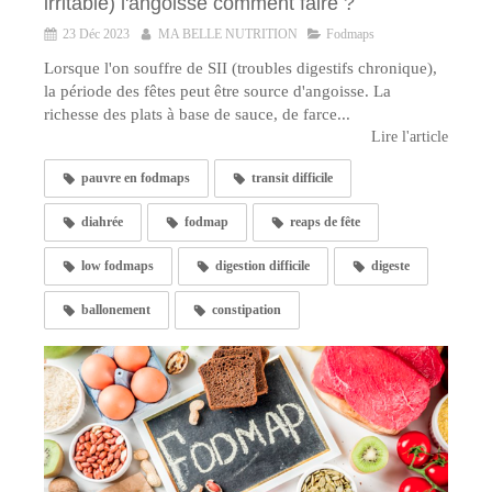
irritable) l'angoisse comment faire ?
23 Déc 2023
MA BELLE NUTRITION
Fodmaps
Lorsque l'on souffre de SII (troubles digestifs chronique),
la période des fêtes peut être source d'angoisse. La
richesse des plats à base de sauce, de farce...
Lire l'article
pauvre en fodmaps
transit difficile
diahrée
fodmap
reaps de fête
low fodmaps
digestion difficile
digeste
ballonement
constipation