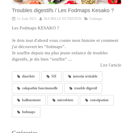
Troubles digestifs / Les Fodmaps Kesako ?
11 Août 2023
MA BELLE NUTRITION
Fodmaps
Les Fodmaps KESAKO ?
Je dois tout d'abord vous conter mon histoire et comment
j'ai découvert les “fodmaps”.
Je souffre depuis ma plus jeune enfance de troubles
digestifs, je dis bien “souffre” ...
Lire l'article
diarrhée
SII
intestin irritable
colopathie fonctionnelle
trouble digestif
ballonement
microbiote
constipation
fodmaps
Catégories