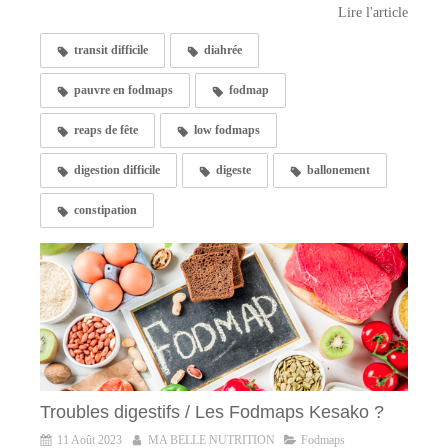
Lire l'article
transit difficile
diahrée
pauvre en fodmaps
fodmap
reaps de fête
low fodmaps
digestion difficile
digeste
ballonement
constipation
Troubles digestifs / Les Fodmaps Kesako ?
11 Août 2023
MA BELLE NUTRITION
Fodmaps